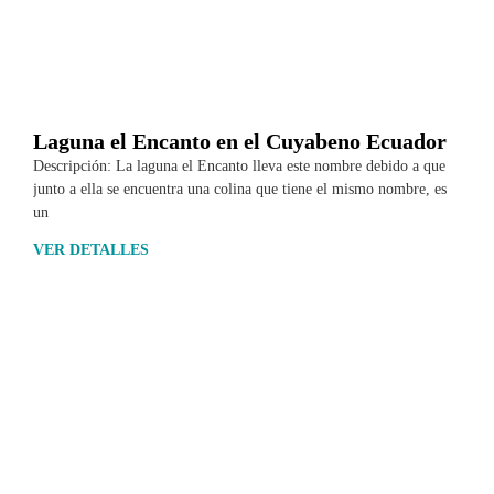
Laguna el Encanto en el Cuyabeno Ecuador
Descripción: La laguna el Encanto lleva este nombre debido a que
junto a ella se encuentra una colina que tiene el mismo nombre, es
un
VER DETALLES
Datos
Lo nuestro
Superficie
Cultura
Población
Leyendas
Moneda
Etnias
Símbolos patrios
Costumbres
Updates
Fiestas