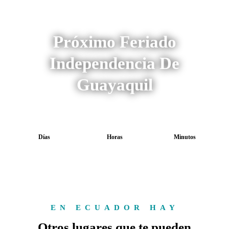
Próximo Feriado
Independencia De
Guayaquil
Días
Horas
Minutos
EN ECUADOR HAY
Otros lugares que te pueden