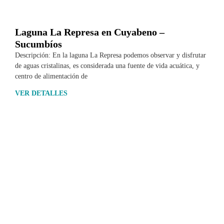
Laguna La Represa en Cuyabeno –
Sucumbíos
Descripción: En la laguna La Represa podemos observar y disfrutar
de aguas cristalinas, es considerada una fuente de vida acuática, y
centro de alimentación de
VER DETALLES
Datos
Lo nuestro
Superficie
Cultura
Población
Leyendas
Moneda
Etnias
Símbolos patrios
Costumbres
Updates
Fiestas