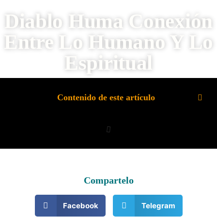
Diablo Huma Conexión
Entre Lo Humano Y Lo
Espiritual
Contenido de este artículo
Compartelo
Facebook
Telegram