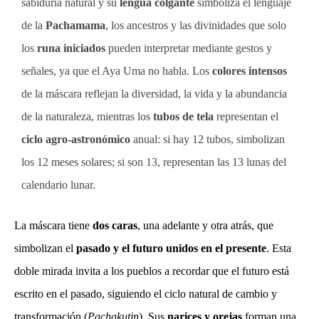
sabiduría natural y su
lengua colgante
simboliza el lenguaje
de la
Pachamama
, los ancestros y las divinidades que solo
los
runa iniciados
pueden interpretar mediante gestos y
señales, ya que el Aya Uma no habla. Los
colores intensos
de la máscara reflejan la diversidad, la vida y la abundancia
de la naturaleza, mientras los
tubos de tela
representan el
ciclo agro-astronómico
anual: si hay 12 tubos, simbolizan
los 12 meses solares; si son 13, representan las 13 lunas del
calendario lunar.
La máscara tiene
dos caras
, una adelante y otra atrás, que
simbolizan el
pasado y el futuro unidos en el presente
. Esta
doble mirada invita a los pueblos a recordar que el futuro está
escrito en el pasado, siguiendo el ciclo natural de cambio y
transformación (
Pachakutin
). Sus
narices y orejas
forman una