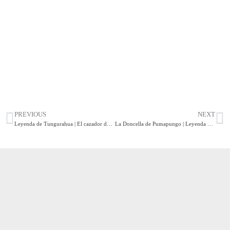
PREVIOUS
NEXT
Leyenda de Tungurahua | El cazador de fragancias
La Doncella de Pumapungo | Leyenda cuencana