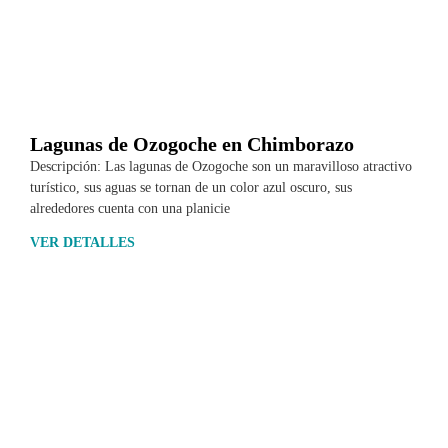
Lagunas de Ozogoche en Chimborazo
Descripción: Las lagunas de Ozogoche son un maravilloso atractivo
turístico, sus aguas se tornan de un color azul oscuro, sus
alrededores cuenta con una planicie
VER DETALLES
Datos
Lo nuestro
Superficie
Cultura
Población
Leyendas
Moneda
Etnias
Símbolos patrios
Costumbres
Updates
Fiestas