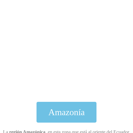
Amazonía
La
región Amazónica
, en esta zona que está al oriente del Ecuador,