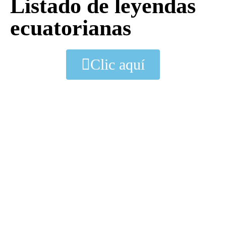
Listado de leyendas
ecuatorianas
Clic aquí
Datos
Lo nuestro
Superficie
Cultura
Población
Leyendas
Moneda
Etnias
Símbolos patrios
Costumbres
Updates
Fiestas