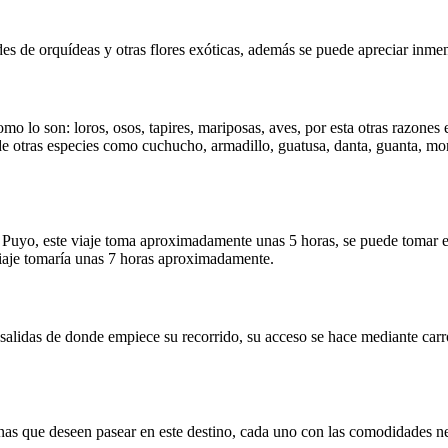
des de orquídeas y otras flores exóticas, además se puede apreciar inmen
mo lo son: loros, osos, tapires, mariposas, aves, por esta otras razones 
e otras especies como cuchucho, armadillo, guatusa, danta, guanta, mon
Puyo, este viaje toma aproximadamente unas 5 horas, se puede tomar el
iaje tomaría unas 7 horas aproximadamente.
alidas de donde empiece su recorrido, su acceso se hace mediante carros
nas que deseen pasear en este destino, cada uno con las comodidades nec