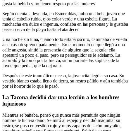
gusta la bebida y no tienen respeto por las mujeres.
Según cuenta la leyenda, en Esmeraldas, hubo una bella joven que
tenía el cabello rubio, ojos color verde y una esbelta figura. La
muchacha era dulce e ingenua, confiaba en las personas y le gustaba
pasear cerca de la playa hasta el atardecer.
Una noche sin luna, cuando todo estaba oscuro, caminaba de vuelta
a su casa despreocupadamente. En el momento en que llegó a una
calle angosta, sintió la presencia de alguien que la seguía, ella
apresuró un poco el paso, pero su perseguidor se le adelantó. La
acorraló y la tomó por la fuerza, sin importarle las súplicas de la
joven que pedía, que la dejara ir.
Después de este traumático suceso, la jovencita llegó a su casa. Su
vestido blanco estaba lleno de tierra, su rostro pálido y aún temblaba
por el horror de lo que le pasó.
La Tacona decidió dar una lección a los hombres
lujuriosos
Mientras se bañaba, pensó que nunca más permitiría que ningún
hombre le hiciera daño. Se miró al espejo y decidió maquillar su
rostro, se puso en vestido rojo y unos zapatos de tacón muy alto,
arregló su cabello con flores y se perfumó. Salió de su casa