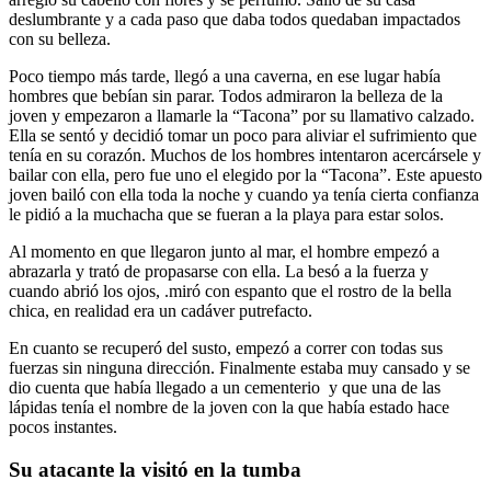
deslumbrante y a cada paso que daba todos quedaban impactados
con su belleza.
Poco tiempo más tarde, llegó a una caverna, en ese lugar había
hombres que bebían sin parar. Todos admiraron la belleza de la
joven y empezaron a llamarle la “Tacona” por su llamativo calzado.
Ella se sentó y decidió tomar un poco para aliviar el sufrimiento que
tenía en su corazón. Muchos de los hombres intentaron acercársele y
bailar con ella, pero fue uno el elegido por la “Tacona”. Este apuesto
joven bailó con ella toda la noche y cuando ya tenía cierta confianza
le pidió a la muchacha que se fueran a la playa para estar solos.
Al momento en que llegaron junto al mar, el hombre empezó a
abrazarla y trató de propasarse con ella. La besó a la fuerza y
cuando abrió los ojos, .miró con espanto que el rostro de la bella
chica, en realidad era un cadáver putrefacto.
En cuanto se recuperó del susto, empezó a correr con todas sus
fuerzas sin ninguna dirección. Finalmente estaba muy cansado y se
dio cuenta que había llegado a un cementerio y que una de las
lápidas tenía el nombre de la joven con la que había estado hace
pocos instantes.
Su atacante la visitó en la tumba