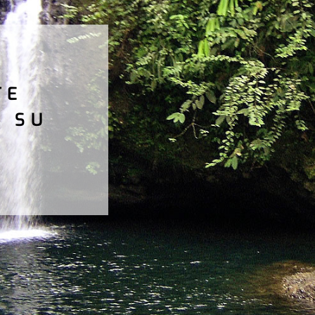
TE
O SU