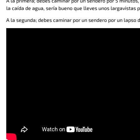
A la primera; debes caminar por un sendero por 5 minutos
la caída de agua, sería bueno que lleves unos largavistas p
A la segunda; debes caminar por un sendero por un lapso d